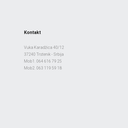
Kontakt
Vuka Karadžica 40/12
37240 Trstenik - Srbija
Mob1. 064 616 79 25
Mob2. 063 119 59 18