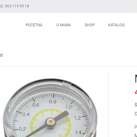
b2. 063 119 59 18
POČETNA
O NAMA
SHOP
KATALOG
d
Š
O
P
M