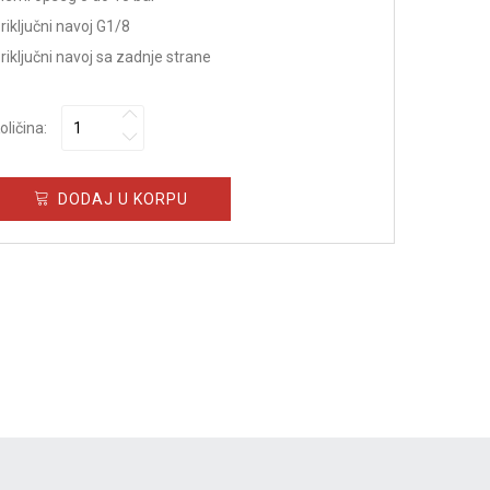
riključni navoj G1/8
riključni navoj sa zadnje strane
oličina:
DODAJ U KORPU