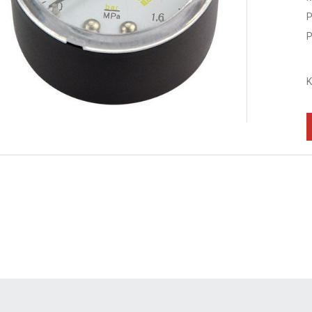
P
P
K