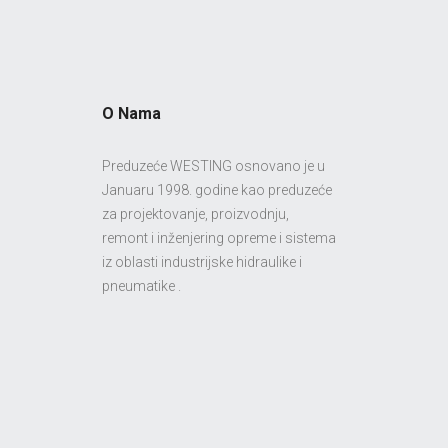
O Nama
Preduzeće WESTING osnovano je u
Januaru 1998. godine kao preduzeće
za projektovanje, proizvodnju,
remont i inženjering opreme i sistema
iz oblasti industrijske hidraulike i
pneumatike .