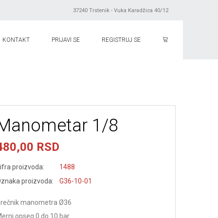
37240 Trstenik - Vuka Karadžica 40/12
KONTAKT
PRIJAVI SE
REGISTRUJ SE
Manometar 1/8
480,00 RSD
ifra proizvoda:
1488
znaka proizvoda:
G36-10-01
rečnik manometra Ø36
erni opseg 0 do 10 bar