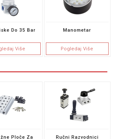
tiske Do 35 Bar
Manometar
gledaj Više
Pogledaj Više
žne Ploče Za
Ručni Razvodnici