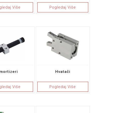
gledaj Više
Pogledaj Više
mortizeri
Hvatači
gledaj Više
Pogledaj Više