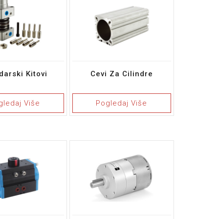
darski Kitovi
Cevi Za Cilindre
gledaj Više
Pogledaj Više