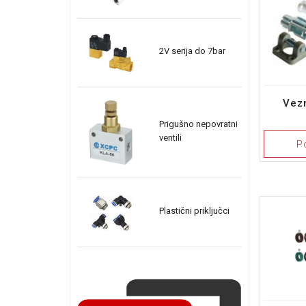
2V serija do 7bar
Vez
Prigušno nepovratni
ventili
P
Plastični priključci