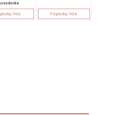
azvodnike
gledaj Više
Pogledaj Više