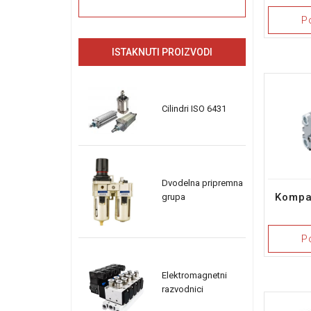
P
ISTAKNUTI PROIZVODI
Cilindri ISO 6431
Dvodelna pripremna
Kompak
grupa
P
Elektromagnetni
razvodnici