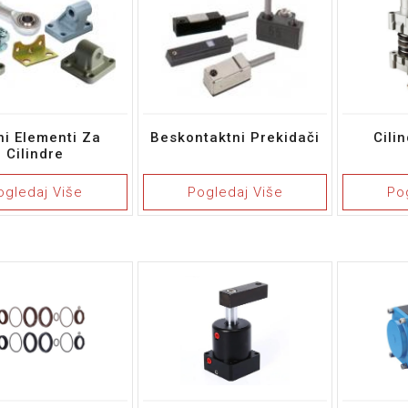
ni Elementi Za
Beskontaktni Prekidači
Cilin
Cilindre
ogledaj Više
Pogledaj Više
Po