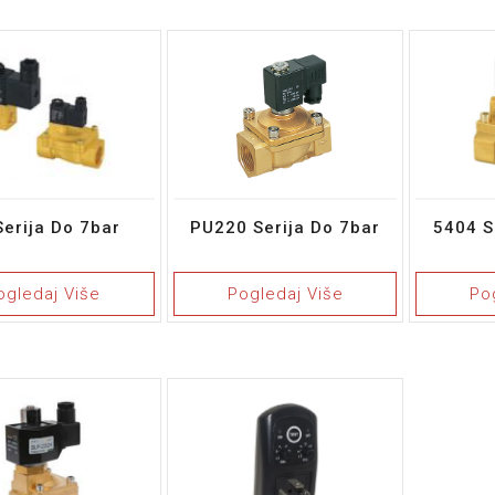
Serija Do 7bar
PU220 Serija Do 7bar
5404 S
ogledaj Više
Pogledaj Više
Po