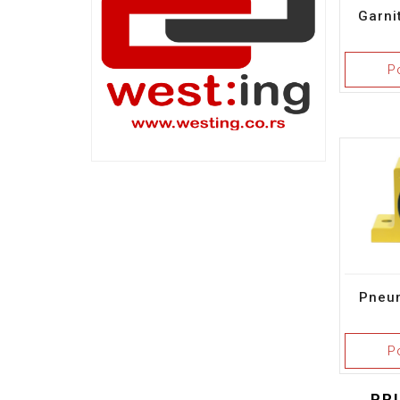
Garni
P
Pneum
P
PR