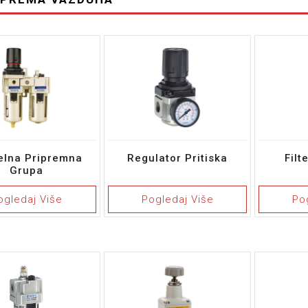
elna Pripremna
Regulator Pritiska
Filt
Grupa
ogledaj Više
Pogledaj Više
Po