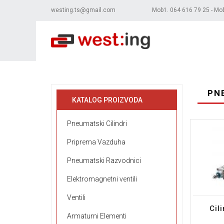
westing.ts@gmail.com
Mob1. 064 616 79 25 - Mo
PN
KATALOG PROIZVODA
Pneumatski Cilindri
Priprema Vazduha
Pneumatski Razvodnici
Elektromagnetni ventili
Ventili
Cil
Armaturni Elementi