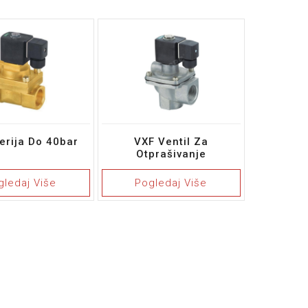
erija Do 40bar
VXF Ventil Za
Otprašivanje
gledaj Više
Pogledaj Više