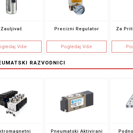
Zauljivač
Precizni Regulator
Za Pri
ogledaj Više
Pogledaj Više
Po
EUMATSKI RAZVODNICI
ktromagnetni
Pneumatski Aktivirani
Podno