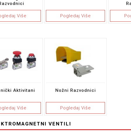
Razvodnici
R
ogledaj Više
Pogledaj Više
Po
ički Aktivitani
Nožni Razvodnici
ogledaj Više
Pogledaj Više
EKTROMAGNETNI VENTILI