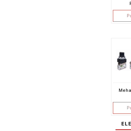
P
Mehan
P
EL