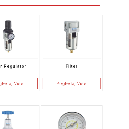
er Regulator
Filter
gledaj Više
Pogledaj Više