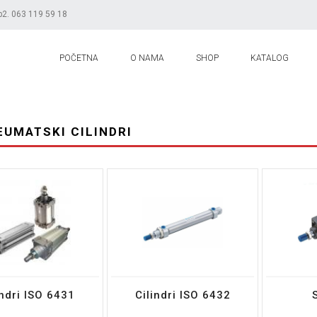
b2. 063 119 59 18
POČETNA
O NAMA
SHOP
KATALOG
EUMATSKI CILINDRI
indri ISO 6431
Cilindri ISO 6432