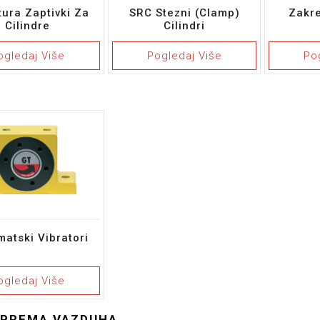
tura Zaptivki Za
SRC Stezni (Clamp)
Zakre
Cilindre
Cilindri
ogledaj Više
Pogledaj Više
Po
atski Vibratori
ogledaj Više
IPREMA VAZDUHA