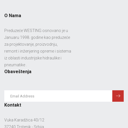
O Nama
Preduzeće WESTING osnovano je u
Januaru 1998. godine kao preduzeće
za projektovanje, proizvodnju,
remont i inženjering opreme i sistema
iz oblasti industrijske hidraulike i
pneumatike .
Obaveštenja
Kontakt
Vuka Karadžica 40/12
37240 Trstenik - Srbija